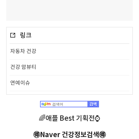
링크
자동차 건강
건강 암뷰티
연예이슈
🌈애플 Best 기획전⌚️
🉐Naver 건강정보검색🉐