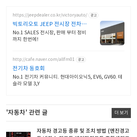
https://jeepdealer.co.kr/victoryauto/
광고
빅토리오토 JEEP 전시장 전차종
시승가능,친절한 상담
No.1 SALES 전시장, 판매 부터 정비
까지 한번에!
http://cafe.naver.com/allfm01
광고
전기차 동호회
No.1 전기차 커뮤니티. 현대아이오닉5, EV6, GV60. 테
슬라 모델 3,Y
'자동차'
관련 글
더 보기
자동차 경고등 종류 및 조치 방법 (엔진경고