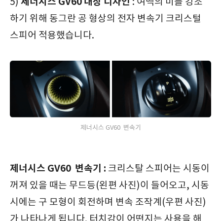
제너시스 GV60
내장 디자인
5)
: 여백의 미를 강조
하기 위해 동그란 공 형상의 전자 변속기 크리스털
스피어 적용했습니다.
제너시스 GV60 변속기
제너시스 GV60
변속기 :
크리스탈 스피어는 시동이
꺼져 있을 때는 무드등(왼편 사진)이 들어오고, 시동
시에는 구 모형이 회전하며 변속 조작계(우편 사진)
가 나타나게 됩니다. 터치감이 어떤지는 사용을 해