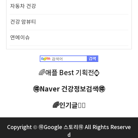
자동차 건강
건강 암뷰티
연예이슈
🌈애플 Best 기획전⌚️
🉐Naver 건강정보검색🉐
🌈인기글🧜‍♀️
Copyright © 🉐Google 스토리🉐 All Rights Reserve
d