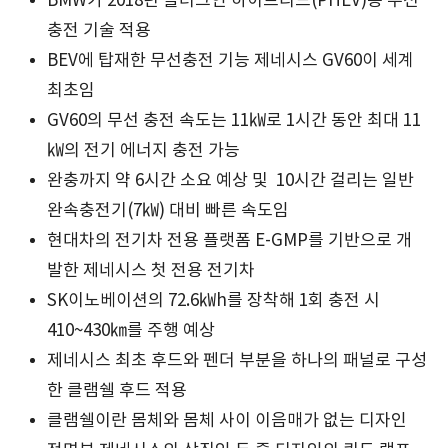
BMW가 2018년 플러그인 하이브리드(PHEV)용 무선
충전 기술 적용
BEV에 탑재한 무선충전 기능 제네시스 GV60이 세계
최초임
GV60의 무선 충전 속도는 11㎾로 1시간 동안 최대 11
㎾의 전기 에너지 충전 가능
완충까지 약 6시간 소요 예상 및 10시간 걸리는 일반
완속충전기(7㎾) 대비 빠른 속도임
현대차의 전기차 전용 플랫폼 E-GMP를 기반으로 개
발한 제네시스 첫 전용 전기차
SK이노베이션의 72.6㎾h를 장착해 1회 충전 시
410~430㎞를 주행 예상
제네시스 최초 후드와 펜더 부분을 하나의 패널로 구성
한 클램쉘 후드 적용
클램쉘이란 몸체와 몸체 사이 이음매가 없는 디자인