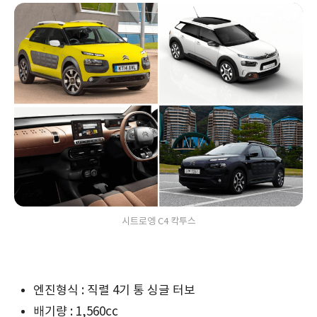
시트로엥 C4 칵투스
엔진형식 : 직렬 4기 통 싱글 터보
배기량 : 1,560cc